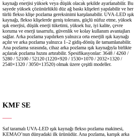
kaynağı enerjisi yüksek veya düşük olacak şekilde ayarlanabilir. Bu
sayede yüksek çözünürlüklü düz ağ baskı klişeleri yapılabilir ve her
türlü flekso klişe pozlama gereksinimi karşılanabilir. UVA-LED ışık
kaynağı, flekso klişelerde geniş tolerans, güçlü nüfuz etme, yüksek
ışık enerjisi, düşük enerji tüketimi, yüksek hız, iyi kalite, çevre
koruma ve enerji tasarrufu, güvenlik ve kolay kullanım avantajları
sağlar. Arka pozlama yapılırken yalnızca orta enerjili ışık kaynağı
açılır ve arka pozlama yalnızca 1–2 gidiş-dönüş ile tamamlanabilir.
Ana pozlama sırasında, cihaz arka pozlama ışık kaynağıyla birlikte
açılarak pozlama hızını artırabilir. Spesifikasyonlar: 3648 / 4260 /
5280 / 52100 / 52120 (1220×920 / 1530×1070 / 2032×1320 /
2540×1320 / 3050×13520) olmak üzere çeşitli modeller.
KMF
SE
Yan Kaldırma Modeli Flekso Pozlama Makinesi
Saf taramalı UVA-LED ışık kaynağı flekso pozlama makinesi,
KEMAO’nun dünyadaki ilk ürünüdür. Ana pozlama, karışık arka