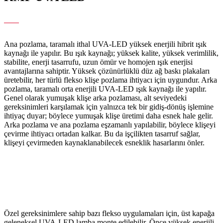
Çift Taraflı Pozlama Yapabilen, Çok Işıklı Flekso Klişe
Pozlama Makinesi
Ana pozlama, taramalı ithal UVA-LED yüksek enerjili hibrit ışık
kaynağı ile yapılır. Bu ışık kaynağı; yüksek kalite, yüksek verimlilik,
stabilite, enerji tasarrufu, uzun ömür ve homojen ışık enerjisi
avantajlarına sahiptir. Yüksek çözünürlüklü düz ağ baskı plakaları
üretebilir, her türlü flekso klişe pozlama ihtiyacı için uygundur. Arka
pozlama, taramalı orta enerjili UVA-LED ışık kaynağı ile yapılır.
Genel olarak yumuşak klişe arka pozlaması, alt seviyedeki
gereksinimleri karşılamak için yalnızca tek bir gidiş-dönüş işlemine
ihtiyaç duyar; böylece yumuşak klişe üretimi daha esnek hale gelir.
Arka pozlama ve ana pozlama eşzamanlı yapılabilir, böylece klişeyi
çevirme ihtiyacı ortadan kalkar. Bu da işçilikten tasarruf sağlar,
klişeyi çevirmeden kaynaklanabilecek esneklik hasarlarını önler.
Özel gereksinimlere sahip bazı flekso uygulamaları için, üst kapağa
geleneksel UVA-LED lamba monte edilebilir. Önce yüksek enerjili