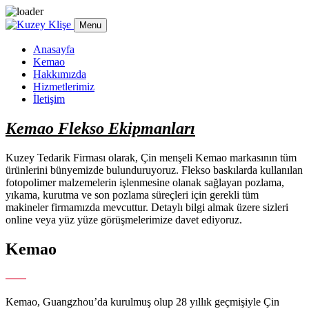
Skip to content
Menu
Anasayfa
Kemao
Hakkımızda
Hizmetlerimiz
İletişim
Kemao Flekso Ekipmanları
Kuzey Tedarik Firması olarak, Çin menşeli Kemao markasının tüm
ürünlerini bünyemizde bulunduruyoruz. Flekso baskılarda kullanılan
fotopolimer malzemelerin işlenmesine olanak sağlayan pozlama,
yıkama, kurutma ve son pozlama süreçleri için gerekli tüm
makineler firmamızda mevcuttur. Detaylı bilgi almak üzere sizleri
online veya yüz yüze görüşmelerimize davet ediyoruz.
Kemao
Kemao Flekso Ekipmanları
Kemao, Guangzhou’da kurulmuş olup 28 yıllık geçmişiyle Çin