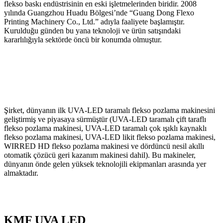
flekso baskı endüstrisinin en eski işletmelerinden biridir. 2008
yılında Guangzhou Huadu Bölgesi’nde “Guang Dong Flexo
Printing Machinery Co., Ltd.” adıyla faaliyete başlamıştır.
Kurulduğu günden bu yana teknoloji ve ürün satışındaki
kararlılığıyla sektörde öncü bir konumda olmuştur.
Şirket, dünyanın ilk UVA-LED taramalı flekso pozlama makinesini
geliştirmiş ve piyasaya sürmüştür (UVA-LED taramalı çift taraflı
flekso pozlama makinesi, UVA-LED taramalı çok ışıklı kaynaklı
flekso pozlama makinesi, UVA-LED likit flekso pozlama makinesi,
WIRRED HD flekso pozlama makinesi ve dördüncü nesil akıllı
otomatik çözücü geri kazanım makinesi dahil). Bu makineler,
dünyanın önde gelen yüksek teknolojili ekipmanları arasında yer
almaktadır.
KMF
UVA LED