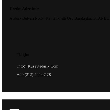
Üretim Adresimiz
Atatürk Bulvarı No:64 Kat: 2 İkitelli Osb Başakşehir/İSTANB
İletişim
Info@kuzeytedarik.com
+90 (212) 544 07 78