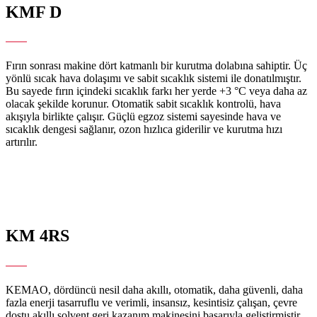
KMF
D
Plaka Kurutma Makinesi
Fırın sonrası makine dört katmanlı bir kurutma dolabına sahiptir. Üç
yönlü sıcak hava dolaşımı ve sabit sıcaklık sistemi ile donatılmıştır.
Bu sayede fırın içindeki sıcaklık farkı her yerde +3 °C veya daha az
olacak şekilde korunur. Otomatik sabit sıcaklık kontrolü, hava
akışıyla birlikte çalışır. Güçlü egzoz sistemi sayesinde hava ve
sıcaklık dengesi sağlanır, ozon hızlıca giderilir ve kurutma hızı
artırılır.
KM
4RS
Akıllı Arıtma Makinesi
KEMAO, dördüncü nesil daha akıllı, otomatik, daha güvenli, daha
fazla enerji tasarruflu ve verimli, insansız, kesintisiz çalışan, çevre
dostu akıllı solvent geri kazanım makinesini başarıyla geliştirmiştir.