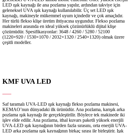
LED ışık kaynağı ile ana pozlama yapılır, ardından takviye için
geleneksel UVA ışık kaynağı kullanılabilir. Üç set LED ışık
kaynağı, makineyle mükemmel uyum içindedir ve çok amaçlıdır.
Her türlü flekso klişe üretim ihtiyacına uygundur. Flekso pozlama
makineleri arasında en ideal yüksek çözünürlüklü dijital klişe
çözümüdür. Spesifikasyonlar: 3648 / 4260 / 5280 / 52100
(1220×920 / 1530×1070 / 2032×1320 / 2540×1320) olmak üzere
çeşitli modeller.
KMF
UVA LED
Tek Tarafa Pozlama Yapabilen Pozlama Makinesi
Saf taramalı UVA-LED ışık kaynağı flekso pozlama makinesi,
KEMAO’nun dünyadaki ilk ürünüdür. Ana pozlama, karışık arka
pozlama ışık kaynağı ile gerçekleştirilir. Böylece tek makinede iki
işlev elde edilir. Ana pozlama, ithal kuvars paketli yüksek enerjili
UVA-LED ışık kaynağının birden fazla sırasını, orta enerjili UVA-
LED arka pozlama ışık kaynağının birkaç sırası ile birleştirir. Işık