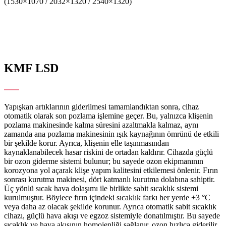
(1530×1070 / 2032×1320 / 2540×1320)
KMF
LSD
Işıklı Kürleme ve Kurutma Makinesi
Yapışkan artıklarının giderilmesi tamamlandıktan sonra, cihaz
otomatik olarak son pozlama işlemine geçer. Bu, yalnızca klişenin
pozlama makinesinde kalma süresini azaltmakla kalmaz, aynı
zamanda ana pozlama makinesinin ışık kaynağının ömrünü de etkili
bir şekilde korur. Ayrıca, klişenin elle taşınmasından
kaynaklanabilecek hasar riskini de ortadan kaldırır. Cihazda güçlü
bir ozon giderme sistemi bulunur; bu sayede ozon ekipmanının
korozyona yol açarak klişe yapım kalitesini etkilemesi önlenir. Fırın
sonrası kurutma makinesi, dört katmanlı kurutma dolabına sahiptir.
Üç yönlü sıcak hava dolaşımı ile birlikte sabit sıcaklık sistemi
kurulmuştur. Böylece fırın içindeki sıcaklık farkı her yerde +3 °C
veya daha az olacak şekilde korunur. Ayrıca otomatik sabit sıcaklık
cihazı, güçlü hava akışı ve egzoz sistemiyle donatılmıştır. Bu sayede
sıcaklık ve hava akışının homojenliği sağlanır, ozon hızlıca giderilir