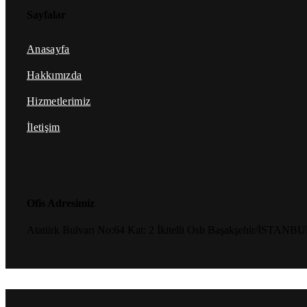
Sayfalar
Anasayfa
Hakkımızda
Hizmetlerimiz
İletişim
Ofis Adresimiz
Atatürk Bulvarı No:64 Kat: 2 İkitelli Osb Başakşehir/İSTANB