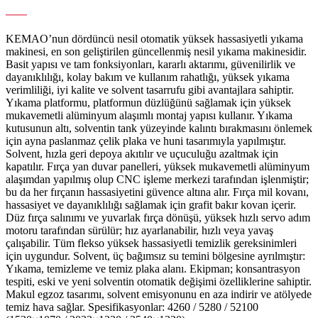
HD Flekso Yıkama Makinesi
KEMAO’nun dördüncü nesil otomatik yüksek hassasiyetli yıkama
makinesi, en son geliştirilen güncellenmiş nesil yıkama makinesidir.
Basit yapısı ve tam fonksiyonları, kararlı aktarımı, güvenilirlik ve
dayanıklılığı, kolay bakım ve kullanım rahatlığı, yüksek yıkama
verimliliği, iyi kalite ve solvent tasarrufu gibi avantajlara sahiptir.
Yıkama platformu, platformun düzlüğünü sağlamak için yüksek
mukavemetli alüminyum alaşımlı montaj yapısı kullanır. Yıkama
kutusunun altı, solventin tank yüzeyinde kalıntı bırakmasını önlemek
için ayna paslanmaz çelik plaka ve huni tasarımıyla yapılmıştır.
Solvent, hızla geri depoya akıtılır ve uçuculuğu azaltmak için
kapatılır. Fırça yan duvar panelleri, yüksek mukavemetli alüminyum
alaşımdan yapılmış olup CNC işleme merkezi tarafından işlenmiştir;
bu da her fırçanın hassasiyetini güvence altına alır. Fırça mil kovanı,
hassasiyet ve dayanıklılığı sağlamak için grafit bakır kovan içerir.
Düz fırça salınımı ve yuvarlak fırça dönüşü, yüksek hızlı servo adım
motoru tarafından sürülür; hız ayarlanabilir, hızlı veya yavaş
çalışabilir. Tüm flekso yüksek hassasiyetli temizlik gereksinimleri
için uygundur. Solvent, üç bağımsız su temini bölgesine ayrılmıştır:
Yıkama, temizleme ve temiz plaka alanı. Ekipman; konsantrasyon
tespiti, eski ve yeni solventin otomatik değişimi özelliklerine sahiptir.
Makul egzoz tasarımı, solvent emisyonunu en aza indirir ve atölyede
temiz hava sağlar. Spesifikasyonlar: 4260 / 5280 / 52100