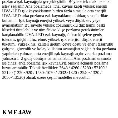
pozlama ışık kaynağıyla gerçekleştirilir. Böylece tek makinede iki
işlev sağlanır. Ana pozlamada, ithal kuvars kaplı yüksek enerjili
UVA-LED ışık kaynaklarının birden fazla sırası ile orta enerjili
UVA-LED arka pozlama ışık kaynaklarının birkaç sırası birlikte
kullanılır. Işık kaynağı enerjisi yüksek veya düşük seviyeye
ayarlanabilir. Bu sayede yüksek çözünürlüklü düz tramlı baskı
klişeleri üretilebilir ve tüm flekso klişe pozlama gereksinimleri
karşılanabilir. UVA-LED ışık kaynağı, flekso klişelere geniş
tolerans, güçlü nüfuz etme, yüksek ışık enerjisi, düşük enerji
tüketimi, yüksek hız, kaliteli üretim, çevre dostu ve enerji tasarruflu
çalışma, güvenlik ve kolay kullanım avantajları sağlar. Arka pozlama
yapılırken yalnızca orta enerjili ışık kaynağı açılır ve arka pozlama
yalnızca 1–2 gidiş-dönüşte tamamlanabilir. Ana pozlama sırasında
ise cihaz, arka pozlama ışık kaynağıyla birlikte açılarak pozlama
hızını artırabilir. Teknik özellikler: 3648 / 4260 / 5280 / 52100 /
52120 (1220×920 / 1530×1070 / 2032×1320 / 2540×1320 /
3050×13520) olmak üzere çeşitli modeller mevcuttur.
KMF
4AW